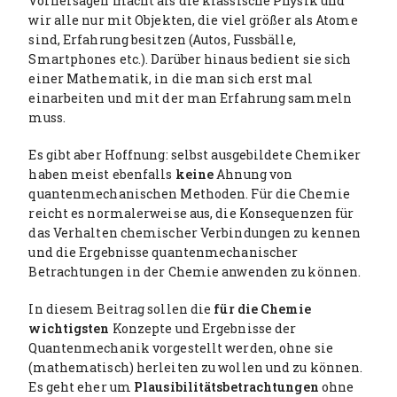
Vorhersagen macht als die klassische Physik und
wir alle nur mit Objekten, die viel größer als Atome
sind, Erfahrung besitzen (Autos, Fussbälle,
Smartphones etc.). Darüber hinaus bedient sie sich
einer Mathematik, in die man sich erst mal
einarbeiten und mit der man Erfahrung sammeln
muss.
Es gibt aber Hoffnung: selbst ausgebildete Chemiker
haben meist ebenfalls
keine
Ahnung von
quantenmechanischen Methoden. Für die Chemie
reicht es normalerweise aus, die Konsequenzen für
das Verhalten chemischer Verbindungen zu kennen
und die Ergebnisse quantenmechanischer
Betrachtungen in der Chemie anwenden zu können.
In diesem Beitrag sollen die
für die Chemie
wichtigsten
Konzepte und Ergebnisse der
Quantenmechanik vorgestellt werden, ohne sie
(mathematisch) herleiten zu wollen und zu können.
Es geht eher um
Plausibilitätsbetrachtungen
ohne