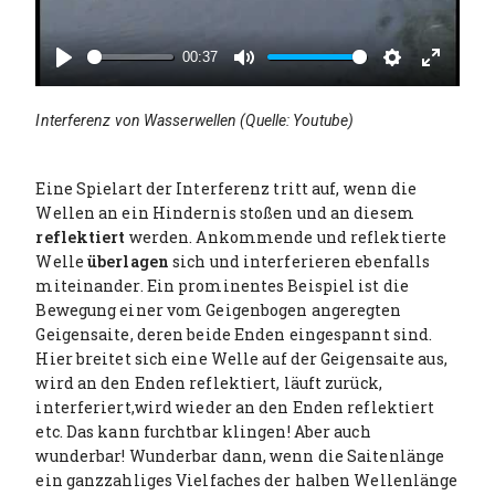
y
00:37
P
M
S
E
l
u
e
n
Interferenz von Wasserwellen (Quelle: Youtube)
a
t
t
t
y
e
t
e
i
r
Eine Spielart der Interferenz tritt auf, wenn die
n
f
Wellen an ein Hindernis stoßen und an diesem
g
u
reflektiert
werden. Ankommende und reflektierte
s
l
Welle
überlagen
sich und interferieren ebenfalls
l
miteinander. Ein prominentes Beispiel ist die
s
Bewegung einer vom Geigenbogen angeregten
c
Geigensaite, deren beide Enden eingespannt sind.
r
Hier breitet sich eine Welle auf der Geigensaite aus,
e
wird an den Enden reflektiert, läuft zurück,
e
interferiert,wird wieder an den Enden reflektiert
n
etc. Das kann furchtbar klingen! Aber auch
wunderbar! Wunderbar dann, wenn die Saitenlänge
ein ganzzahliges Vielfaches der halben Wellenlänge