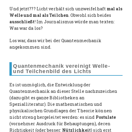
e
Und jetzt??? Licht verhält sich unzweifelhaft
mal als
n
Welle und mal als Teilchen
. Obwohl sich beides
ausschließt
! Im Journalismus würde man texten:
Was war da los?
Los war, dass wir bei der Quantenmechanik
angekommen sind.
Quantenmechanik vereinigt Welle-
und Teilchenbild des Lichts
Es ist unmöglich, die Entwicklung der
Quantenmechanik an dieser Stelle nachzuzeichen
(dazu gibt es ganze Bibliotheken an
Spezialliteratur). Die mathematischen und
physikalischen Grundlagen der Theorie können
nicht streng hergeleitet werden: es sind
Postulate
(vornehmer Ausdruck für Behauptungen), deren
Richtigkeit (oder besser:
Nützlichkeit
) sich erst