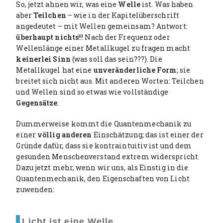
So, jetzt ahnen wir, was eine
Welle
ist. Was haben
n
f
aber
Teilchen
– wie in der Kapitelüberschrift
g
u
angedeutet – mit Wellen gemeinsam? Antwort:
s
l
überhaupt nichts
!!! Nach der Frequenz oder
l
Wellenlänge einer Metallkugel zu fragen macht
s
keinerlei Sinn
(was soll das sein???). Die
c
Metallkugel hat eine
unveränderliche Form
; sie
r
breitet sich nicht aus. Mit anderen Worten: Teilchen
e
und Wellen sind so etwas wie vollständige
e
Gegensätze
.
n
Dummerweise kommt die Quantenmechanik zu
einer
völlig anderen
Einschätzung; das ist einer der
Gründe dafür, dass sie kontraintuitiv ist und dem
gesunden Menschenverstand extrem widerspricht.
Dazu jetzt mehr, wenn wir uns, als Einstig in die
Quantenmechanik, den Eigenschaften von Licht
zuwenden:
Licht ist eine Welle