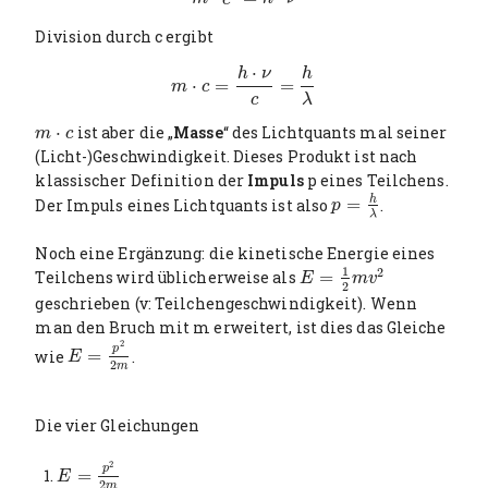
Division durch c ergibt
⋅
h
ν
h
⋅
=
=
m
⋅
c
=
h
⋅
ν
c
=
h
λ
m
c
c
λ
⋅
ist aber die „
Masse
“ des Lichtquants mal seiner
m
⋅
c
m
c
(Licht-)Geschwindigkeit. Dieses Produkt ist nach
klassischer Definition der
Impuls
p eines Teilchens.
h
Der Impuls eines Lichtquants ist also
=
.
p
=
h
λ
p
λ
Noch eine Ergänzung: die kinetische Energie eines
1
2
Teilchens wird üblicherweise als
=
E
=
1
2
m
v
2
E
m
v
2
geschrieben (v: Teilchengeschwindigkeit). Wenn
man den Bruch mit m erweitert, ist dies das Gleiche
2
p
wie
=
.
E
=
p
2
2
m
E
2
m
Die vier Gleichungen
2
p
=
E
=
p
2
2
m
E
2
m