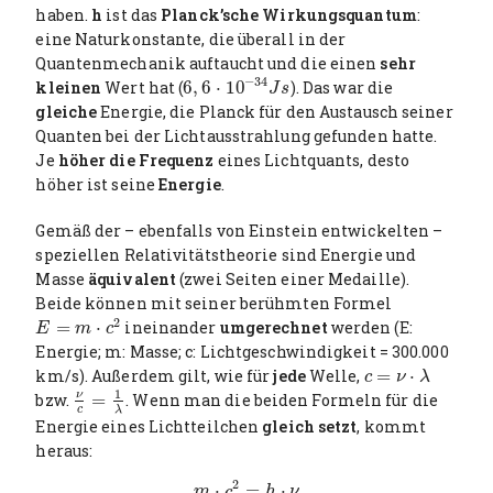
haben.
h
ist das
Planck’sche Wirkungsquantum
:
eine Naturkonstante, die überall in der
Quantenmechanik auftaucht und die einen
sehr
−
34
kleinen
Wert hat (
6
,
6
⋅
10
). Das war die
6
,
6
⋅
10
−
34
J
s
J
s
gleiche
Energie, die Planck für den Austausch seiner
Quanten bei der Lichtausstrahlung gefunden hatte.
Je
höher die Frequenz
eines Lichtquants, desto
höher ist seine
Energie
.
Gemäß der – ebenfalls von Einstein entwickelten –
speziellen Relativitätstheorie sind Energie und
Masse
äquivalent
(zwei Seiten einer Medaille).
Beide können mit seiner berühmten Formel
2
=
⋅
ineinander
umgerechnet
werden (E:
E
=
m
⋅
c
2
E
m
c
Energie; m: Masse; c: Lichtgeschwindigkeit = 300.000
km/s). Außerdem gilt, wie für
jede
Welle,
=
⋅
c
=
ν
⋅
λ
c
ν
λ
1
ν
bzw.
=
. Wenn man die beiden Formeln für die
ν
c
=
1
λ
c
λ
Energie eines Lichtteilchen
gleich setzt
, kommt
heraus:
2
⋅
=
⋅
m
⋅
c
2
=
h
⋅
ν
m
c
h
ν