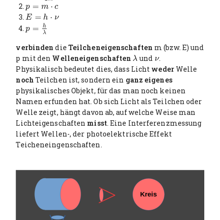
=
⋅
p
=
m
⋅
c
p
m
c
=
⋅
E
=
h
⋅
ν
E
h
ν
h
=
p
=
h
λ
p
λ
verbinden
die
Teilcheneigenschaften
m (bzw. E) und
p mit den
Welleneigenschaften
und
.
λ
ν
λ
ν
Physikalisch bedeutet dies, dass Licht
weder
Welle
noch
Teilchen ist, sondern ein
ganz eigenes
physikalisches Objekt, für das man noch keinen
Namen erfunden hat. Ob sich Licht als Teilchen oder
Welle zeigt, hängt davon ab, auf welche Weise man
Lichteigenschaften
misst
. Eine Interferenzmessung
liefert Wellen-, der photoelektrische Effekt
Teicheneingenschaften.