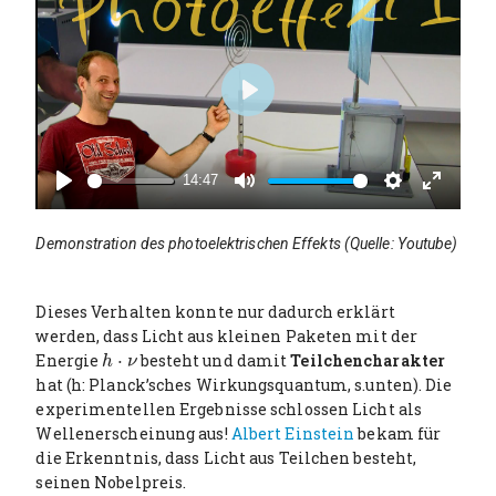
P
l
a
14:47
y
P
M
S
E
l
u
e
n
Demonstration des photoelektrischen Effekts (Quelle: Youtube)
a
t
t
t
y
e
t
e
i
r
Dieses Verhalten konnte nur dadurch erklärt
n
f
werden, dass Licht aus kleinen Paketen mit der
g
u
Energie
⋅
besteht und damit
Teilchencharakter
h
⋅
ν
h
ν
s
l
hat (h: Planck’sches Wirkungsquantum, s.unten). Die
l
experimentellen Ergebnisse schlossen Licht als
s
Wellenerscheinung aus!
Albert Einstein
bekam für
c
die Erkenntnis, dass Licht aus Teilchen besteht,
r
seinen Nobelpreis.
e