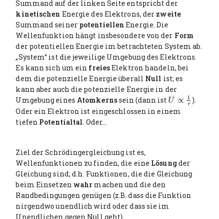
Summand auf der linken Seite entspricht der
kinetischen
Energie des Elektrons, der
zweite
Summand seiner
potentiellen
Energie. Die
Wellenfunktion hängt insbesondere von der
Form
der potentiellen Energie im betrachteten System ab.
„System“ ist die jeweilige Umgebung des Elektrons.
Es kann sich um ein
freies
Elektron handeln, bei
dem die potenzielle Energie überall
Null
ist; es
kann aber auch die potenzielle Energie in der
1
Umgebung eines
Atomkerns
sein (dann ist
∝
).
U
∝
1
r
U
r
Oder ein Elektron ist eingeschlossen in einem
tiefen
Potentialtal
. Oder…
Ziel der Schrödingergleichung ist es,
Wellenfunktionen zu finden, die eine
Lösung
der
Gleichung sind; d.h. Funktionen, die die Gleichung
beim Einsetzen
wahr
machen und die den
Randbedingungen genügen (z.B. dass die Funktion
nirgendwo unendlich wird oder dass sie im
Unendlichen gegen Null geht).