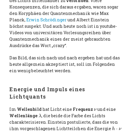
des Lichts miteinander zu
verbinden
. Viele
Konsequenzen, die sich daraus ergaben, waren sogar
den Koryphäen der Quantenmechanik wie Max
Planck,
Erwin Schrödinger
und Albert Einstein
höchst suspekt. Und auch heute noch ist in youtube-
Videos von universitären Vorlesungsreihen über
Quantenmechanik eines der meist gebrauchten
Ausdrücke das Wort „crazy“.
Das Bild, das sich nach und nach ergeben hat und das
heute allgemein akzeptiert ist, soll im Folgenden
ein wenig beleuchtet werden.
Energie und Impuls eines
Lichtquants
Im
Wellenbild
hat Licht eine
Frequenz
und eine
ν
ν
Wellenlänge
, die beide die Farbe des Lichts
λ
λ
charakterisieren. Einstein postulierte, dass die von
ihm vorgeschlagenen Lichtteilchen die Energie
⋅
h
⋅
ν
h
ν