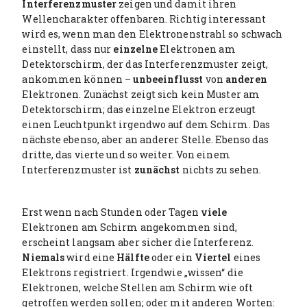
Interferenzmuster
zeigen und damit ihren
Wellencharakter offenbaren. Richtig interessant
wird es, wenn man den Elektronenstrahl so schwach
einstellt, dass nur
einzelne
Elektronen am
Detektorschirm, der das Interferenzmuster zeigt,
ankommen können –
unbeeinflusst
von
anderen
Elektronen. Zunächst zeigt sich kein Muster am
Detektorschirm; das einzelne Elektron erzeugt
einen Leuchtpunkt irgendwo auf dem Schirm. Das
nächste ebenso, aber an anderer Stelle. Ebenso das
dritte, das vierte und so weiter. Von einem
Interferenzmuster ist
zunächst
nichts zu sehen.
Erst wenn nach Stunden oder Tagen
viele
Elektronen am Schirm angekommen sind,
erscheint langsam aber sicher die Interferenz.
Niemals
wird eine
Hälfte
oder ein
Viertel
eines
Elektrons registriert. Irgendwie „wissen“ die
Elektronen, welche Stellen am Schirm wie oft
getroffen werden sollen; oder mit anderen Worten: