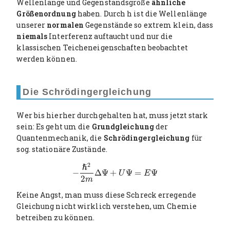
Wellenlänge und Gegenstandsgröße
ähnliche
Größenordnung
haben. Durch h ist die Wellenlänge
unserer
normalen
Gegenstände so extrem klein, dass
niemals
Interferenz auftaucht und nur die
klassischen Teicheneigenschaften beobachtet
werden können.
Die Schrödingergleichung
Wer bis hierher durchgehalten hat, muss jetzt stark
sein: Es geht um die
Grundgleichung
der
Quantenmechanik, die
Schrödingergleichung
für
sog. stationäre Zustände.
2
ℏ
−
Δ
Ψ
+
Ψ
=
Ψ
−
ℏ
2
2
m
Δ
Ψ
+
U
Ψ
=
E
Ψ
U
E
2
m
Keine Angst, man muss diese Schreck erregende
Gleichung nicht wirklich verstehen, um Chemie
betreiben zu können.