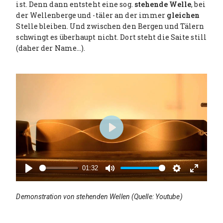
ist. Denn dann entsteht eine sog.
stehende Welle
, bei
der Wellenberge und -täler an der immer
gleichen
Stelle bleiben. Und zwischen den Bergen und Tälern
schwingt es überhaupt nicht. Dort steht die Saite still
(daher der Name…).
P
l
a
01:32
y
P
M
S
E
l
u
e
n
Demonstration von stehenden Wellen (Quelle: Youtube)
a
t
t
t
y
e
t
e
i
r