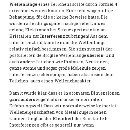
Wellenlänge
eines Teilchens sollte durch Formel 4
errechnet werden können. Eine sehr wagemutige
Behauptung, für die er keine Beweise hatte. Die
wurden allerdings später nachgeliefert, als es
gelang, Elektronen bei Streuexperimenten an
Kristallen zur
Interferenz
zu bringen! Aus dem
Interferenzbild konnte man die Wellenlänge
relativ einfach bestimmen. Sie stimmte mit der
postulierten de Broglie Wellenlänge
überein
! Und
auch
andere
Teilchen wie Protonen, Neutronen,
ganze Atome und sogar große Moleküle zeigen
Interferenzerscheinungen, haben also neben dem
Teilchen- auch einen Wellencharakter.
Damit wurde klar, dass es in atomaren Dimensionen
ganz anders
zugeht als in unserer normalen
Erfahrungswelt. Dass wir normalerweise keinerlei
Welleneigenschaften von Metallkugeln sehen
können, liegt an der
Kleinheit
der Konstante h.
Interferenzen gibt es generell nur, wenn