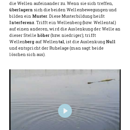
die Wellen aufeinander zu. Wenn sie sich treffen,
überlagern
sich die beiden Wellenbewegungen und
bilden ein
Muster
. Diese Musterbildung heißt
Interferenz
. Trifft ein Wellenberg (bzw. Wellental)
auf einen anderen, wird die Auslenkung der Welle an
dieser Stelle
höher
(bzw. niedriger); trifft
Wellen
berg
auf Wellen
tal
, ist die Auslenkung
Null
und entspricht der Ruhelage (man sagt: beide
löschen sich aus).
P
l
a