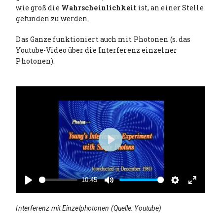
wie groß die
Wahrscheinlichkeit
ist, an einer Stelle
gefunden zu werden.
Das Ganze funktioniert auch mit Photonen (s. das
Youtube-Video über die Interferenz einzelner
Photonen).
P
l
a
10:45
y
P
M
S
E
l
u
e
n
Interferenz mit Einzelphotonen (Quelle: Youtube)
a
t
t
t