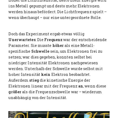
höher die Lichtintensität, desto mehr Energie wird
ins Metall gepumpt und desto mehr Elektronen
werden hinaus befördert. Die Lichtfrequenz spielt –
wenn überhaupt – nur eine untergeordnete Rolle.
Doch das Experiment ergab etwas völlig
Unerwartetes
: Die
Frequenz
war der entscheidende
Parameter. Sie musste
höher
als eine Metall-
spezifische
Schwelle
sein, um Elektronen frei zu
setzen; war dies gegeben, konnten selbst bei
niedriger Intensität Elektronen nachgewiesen
werden. Unterhalb der Schwelle wurde selbst mit
hoher Intensität
kein
Elektron beobachtet.
Außerdem
stieg
die kinetische Energie der
Elektronen linear mit der Frequenz
an
, wenn diese
größer
als die Frequenzschwelle war – wiederum
unabhängig von der Intensität.