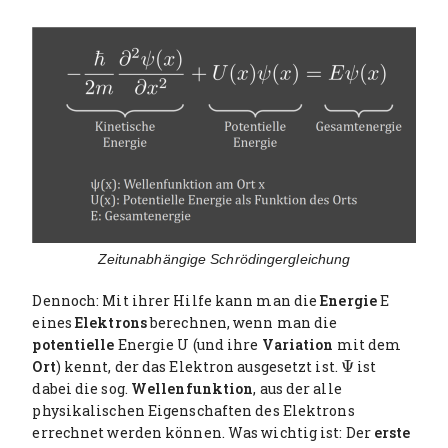
Zeitunabhängige Schrödingergleichung
Dennoch: Mit ihrer Hilfe kann man die
Energie
E
eines
Elektrons
berechnen, wenn man die
potentielle
Energie U (und ihre
Variation
mit dem
Ort
) kennt, der das Elektron ausgesetzt ist.
Ψ
ist
Ψ
dabei die sog.
Wellenfunktion
, aus der alle
physikalischen Eigenschaften des Elektrons
errechnet werden können. Was wichtig ist: Der
erste