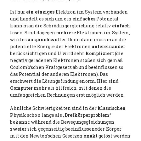
Ist nur
ein einziges
Elektron im System vorhanden
und handelt es sich um ein
einfaches
Potenzial,
kann man die Schrödingergleichung relativ
einfach
lösen. Sind dagegen
mehrere
Elektronen im System,
wird es
anspruchsvoller
. Denn dann muss man die
potentielle Energie der Elektronen
untereinander
berücksichtigen und U wird sehr
kompliziert
(die
negativ geladenen Elektronen stoßen sich gemäß
Coulomb’schen Kraftgesetz ab und beeinflussen so
das Potential der anderen Elektronen). Das
erschwert die Lösungsfindung enorm. Hier sind
Computer
mehr als hilfreich, mit denen die
umfangreichen Rechnungen erst möglich werden.
Ähnliche Schwierigkeiten sind in der
klassischen
Physik schon lange als „
Dreikörperproblem
“
bekannt: während die Bewegungsgleichungen
zweier
sich gegenseitig beeinflusseneder Körper
mit den Newton’schen Gesetzen
exakt
gelöst werden