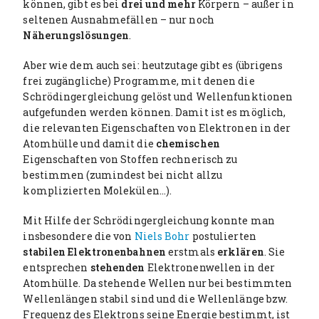
können, gibt es bei
drei und mehr
Körpern – außer in
seltenen Ausnahmefällen – nur noch
Näherungslösungen
.
Aber wie dem auch sei: heutzutage gibt es (übrigens
frei zugängliche) Programme, mit denen die
Schrödingergleichung gelöst und Wellenfunktionen
aufgefunden werden können. Damit ist es möglich,
die relevanten Eigenschaften von Elektronen in der
Atomhülle und damit die
chemischen
Eigenschaften von Stoffen rechnerisch zu
bestimmen (zumindest bei nicht allzu
komplizierten Molekülen…).
Mit Hilfe der Schrödingergleichung konnte man
insbesondere die von
Niels Bohr
postulierten
stabilen Elektronenbahnen
erstmals
erklären
. Sie
entsprechen
stehenden
Elektronenwellen in der
Atomhülle. Da stehende Wellen nur bei bestimmten
Wellenlängen stabil sind und die Wellenlänge bzw.
Frequenz des Elektrons seine Energie bestimmt, ist