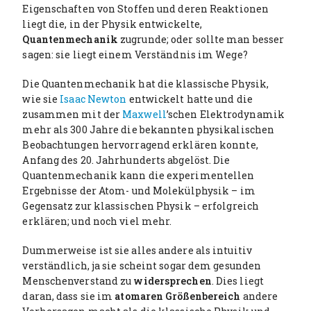
Eigenschaften von Stoffen und deren Reaktionen
liegt die, in der Physik entwickelte,
Quantenmechanik
zugrunde; oder sollte man besser
sagen: sie liegt einem Verständnis im Wege?
Die Quantenmechanik hat die klassische Physik,
wie sie
Isaac Newton
entwickelt hatte und die
zusammen mit der
Maxwell
’schen Elektrodynamik
mehr als 300 Jahre die bekannten physikalischen
Beobachtungen hervorragend erklären konnte,
Anfang des 20. Jahrhunderts abgelöst. Die
Quantenmechanik kann die experimentellen
Ergebnisse der Atom- und Molekülphysik – im
Gegensatz zur klassischen Physik – erfolgreich
erklären; und noch viel mehr.
Dummerweise ist sie alles andere als intuitiv
verständlich, ja sie scheint sogar dem gesunden
Menschenverstand zu
widersprechen
. Dies liegt
daran, dass sie im
atomaren Größenbereich
andere